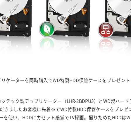
デュプリケーターを同時購入でWD特製HDD保管ケースをプレゼント
ロジテック製デュプリケーター（LHR-2BDPU3）とWD製ハードデ
いただきましたお客様に先着※でWD特製HDD保管ケースをプレ
を使い、HDDにカセット感覚でTV録画。撮りためたHDDはW