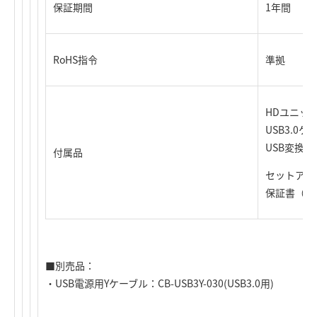
保証期間
1年間
RoHS指令
準拠
HDユニッ
USB3.0
USB変換コネ
付属品
セットアッ
保証書（セ
■別売品：
・USB電源用Yケーブル：CB-USB3Y-030(USB3.0用)