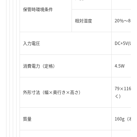
保管時環境条件
相対湿度
20％～80
入力電圧
DC+5V(
消費電力（定格）
4.5W
79×116
外形寸法（幅×奥行き×高さ）
く）
質量
160g（本