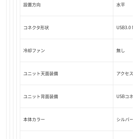
設置方向
水平
コネクタ形状
USB3.0 Mic
冷却ファン
無し
ユニット天面装備
アクセス表示
ユニット背面装備
USBコネク
本体カラー
シルバー