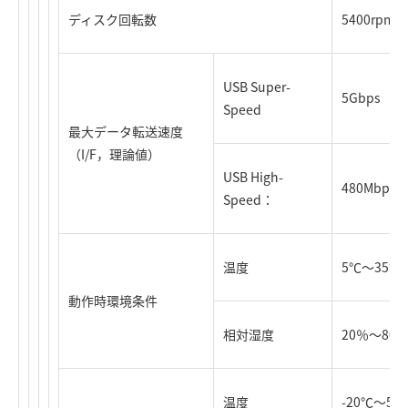
ディスク回転数
5400rpm
USB Super-
5Gbps
Speed
最大データ転送速度
（I/F，理論値）
USB High-
480Mbps
Speed：
温度
5℃～35℃
動作時環境条件
相対湿度
20％～8
温度
-20℃～50