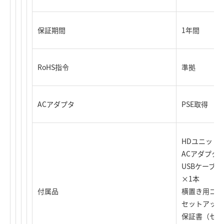
保証期間
1年間
RoHS指令
準拠
ACアダプタ
PSE取得
HDユニット
ACアダプタ
USBケーブル（U
×1本
付属品
横置き用ゴム
セットアップ
保証書（セッ