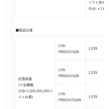
ソフト用セット
のみ) ×1式
■製品仕様
LHD-
1.0TB
PBM10U3QW
LHD-
2.0TB
PBM20U3QW
記憶容量
(※全機種、
1GB=1,000,000,000バ
LHD-
1.0TB
イト計算)
PBM10U3QSW