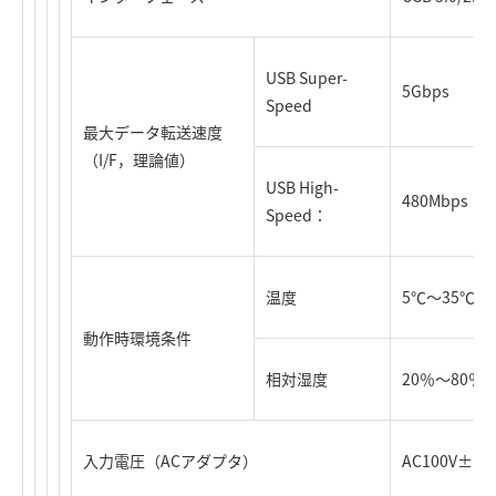
USB Super-
5Gbps
Speed
最大データ転送速度
（I/F，理論値）
USB High-
480Mbps
Speed：
温度
5℃～35℃
動作時環境条件
相対湿度
20％～80
入力電圧（ACアダプタ）
AC100V±10