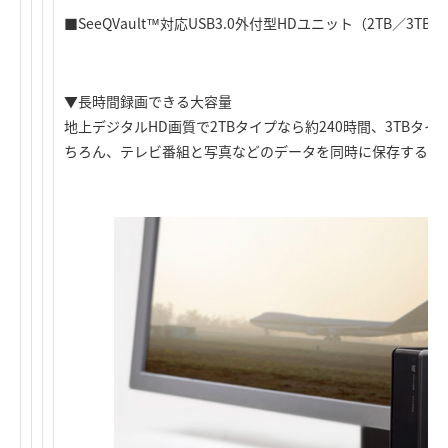
■SeeQVault™対応USB3.0外付型HDユニット（2TB／3TB）
▼長時間録画できる大容量
地上デジタルHD画質で2TBタイプなら約240時間、3TBタイ
ちろん、テレビ番組と写真などのデータを同時に保存するこ