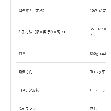
消費電力（定格）
10W（AC
35×183×
外形寸法（幅×奥行き×高さ）
く）
質量
850g（本体
設置方向
垂直/水平
コネクタ形状
USB3.0 シリ
冷却ファン
無し