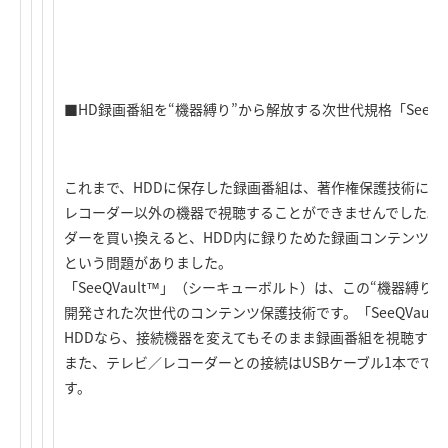
■HD録画番組を“機器縛り”から解放する次世代規格「SeeQVa
これまで、HDDに保存した録画番組は、著作権保護技術によ
レコーダー以外の機器で視聴することができませんでした。
ダーを買い換えると、HDD内に録りためた録画コンテンツを
という問題がありました。
「SeeQVault™」（シーキューボルト）は、この“機器縛
開発された次世代のコンテンツ保護技術です。「SeeQVaul
HDDなら、接続機器を変えてもそのまま録画番組を視聴する
また、テレビ／レコーダーとの接続はUSBケーブル1本でで
す。