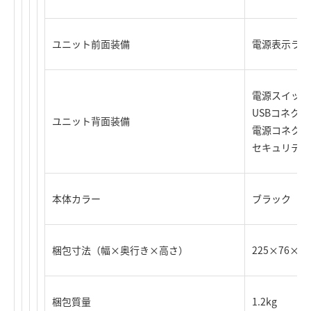
ユニット前面装備
電源表示ラン
電源スイッチ
USBコネクタ
ユニット背面装備
電源コネクタ
セキュリティ
本体カラー
ブラック
梱包寸法（幅×奥行き×高さ）
225×76×2
梱包質量
1.2kg