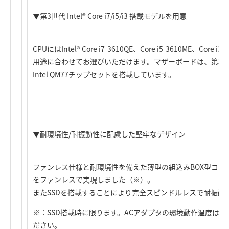
▼第3世代 Intel® Core i7/i5/i3 搭載モデルを用意
CPUにはIntel® Core i7-3610QE、Core i5-3610ME、Co
用途に合わせてお選びいただけます。マザーボードは、第3世代In
Intel QM77チップセットを搭載しています。
▼耐環境性/耐振動性に配慮した堅牢なデザイン
ファンレス仕様と耐環境性を備えた薄型の組込みBOX型コン
をファンレスで実現しました（※）。
またSSDを搭載することにより完全スピンドルレスで耐振動
※：SSD搭載時に限ります。ACアダプタの環境動作温度は0
ださい。