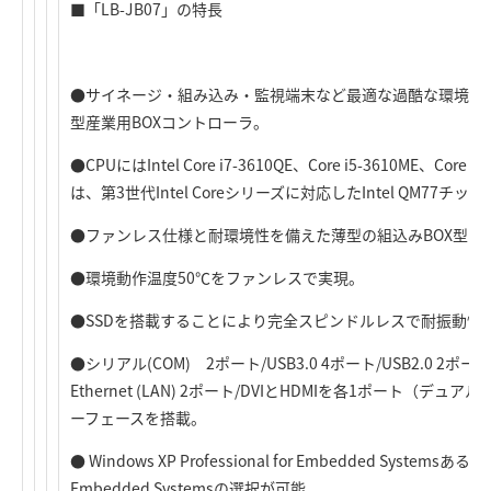
■「LB-JB07」の特長
●サイネージ・組み込み・監視端末など最適な過酷な環境に
型産業用BOXコントローラ。
●CPUにはIntel Core i7-3610QE、Core i5-3610ME、Co
は、第3世代Intel Coreシリーズに対応したIntel QM77チ
●ファンレス仕様と耐環境性を備えた薄型の組込みBOX型コ
●環境動作温度50℃をファンレスで実現。
●SSDを搭載することにより完全スピンドルレスで耐振動性
●シリアル(COM) 2ポート/USB3.0 4ポート/USB2.0 2ポート/S
Ethernet (LAN) 2ポート/DVIとHDMIを各1ポート（
ーフェースを搭載。
● Windows XP Professional for Embedded SystemsあるいはW
Embedded Systemsの選択が可能。