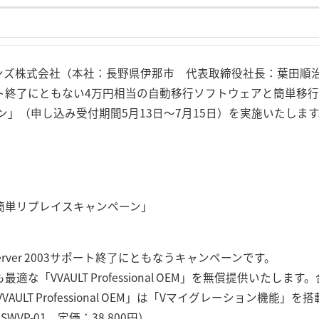
ンズ株式会社（本社：長野県伊那市 代表取締役社長：葉田順治）
2003サポート終了にともない4万円相当の自動移行ソフトウェアと簡
」（申し込み受付期間5月13日～7月15日）を実施いたします
「簡単リプレイスキャンペーン」
s Server 2003サポート終了にともなうキャンペーンです。
適な「VVAULT Professional OEM」を無償提供いたし
ULT Professional OEM」は「Vマイグレーション機能
WVP-01 定価：38,800円）。