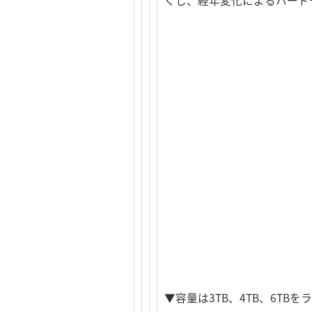
くし、経年変化によるハード
▼容量は3TB、4TB、6TB