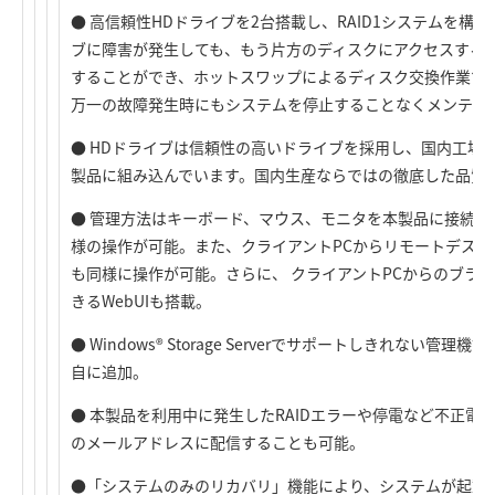
● 高信頼性HDドライブを2台搭載し、RAID1システムを構築。
ブに障害が発生しても、もう片方のディスクにアクセスする
することができ、ホットスワップによるディスク交換作業で、リ
万一の故障発生時にもシステムを停止することなくメンテナ
● HDドライブは信頼性の高いドライブを採用し、国内工場
製品に組み込んでいます。国内生産ならではの徹底した品質
● 管理方法はキーボード、マウス、モニタを本製品に接続し、通常の
様の操作が可能。また、クライアントPCからリモートデス
も同様に操作が可能。さらに、 クライアントPCからのブラウ
きるWebUIも搭載。
● Windows® Storage Serverでサポートしきれない
自に追加。
● 本製品を利用中に発生したRAIDエラーや停電など不正電
のメールアドレスに配信することも可能。
●「システムのみのリカバリ」機能により、システムが起動