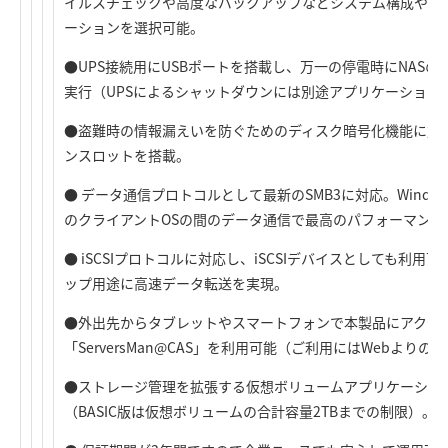
イルスチェックや高度なバックアップなどシステム構成やネ
ーションを選択可能。
●UPS接続用にUSBポートを搭載し、万一の停電時にNAS
実行（UPSによるシャットダウンには別途アプリケーション
●盗難時の情報漏えいを防ぐためのディスク暗号化機能に加
ンスロットを搭載。
● データ通信プロトコルとして最新のSMB3に対応。Windows®
のクライアントOSの間のデータ通信で最高のパフォーマンス
● iSCSIプロトコルに対応し、iSCSIデバイスとしても利
ップ用途に高速データ転送を実現。
●外出先からタブレットやスマートフォンで本製品にアクセ
「ServersMan@CAS」を利用可能（ご利用にはWebより
●ストレージ管理を拡張する仮想ボリュームアプリケーション「VV
（BASIC版は仮想ボリュームの合計容量2TBまでの制限）。