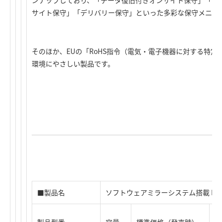
サイト保守」「デリバリー保守」といった多彩な保守メニュ
そのほか、EUの「RoHS指令（電気・電子機器に対する特
環境にやさしい製品です。
■製品名
ソフトウェアミラーシステム搭載 Mini
製品型番
容量
標準価格（発売時)
J