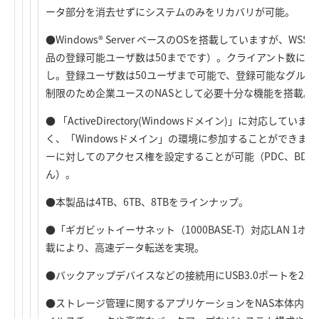
ータ部分を消去せずにシステムのみをリカバリが可能。
●Windows® Server ベースのOSを搭載していますが、W
品の登録可能ユーザ数は50までです）。クライアント数に応
し。登録ユーザ数は50ユーザまで可能で、登録可能なグルー
制限のため企業ユースのNASとして必要十分な機能を搭載。
● 「ActiveDirectory(Windowsドメイン)」に対応
く、「Windowsドメイン」の環境に参加することができま
ーに対してのアクセス権を設定することが可能（PDC、BD
ん）。
●本製品は4TB、6TB、8TBをラインナップ。
●「ギガビットイーサネット（1000BASE-T）対応LAN 1
載により、高速データ転送を実現。
●バックアップデバイスなどの接続用にUSB3.0ポートを2
●ストレージ管理に関するアプリケーションをNAS本体内に