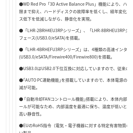
●WD Red Pro「3D Active Balance Plus」機能
限まで抑え、ハードディスクの故障率を低くし、経年変化に
ス低下を低減しながら、静音化を実現。
●「LHR-2BRH4EU3RPシリーズ」、「LHR-8BRHEU3
フェース(USB3.0/eSATA)を搭載。
●「LHR-4BRHEFU3RPシリーズ」は、4種類の高速インタ
(USB3.0/eSATA/Firewire400/Firewire800)を搭載。
●USB3.0はUSB2.0下位互換に対応していますので、従来の
●｢AUTO PC連動機能｣を搭載していますので、本体電源
減が可能。
● ｢自動冷却FANコントロール機能｣搭載により、本体内部の
ールが可能なため、内部温度を最適に保ち、温度が低いとき
高い静音性。
●EUのRoHS指令（電気・電子機器に対する特定有害物質
い製品。