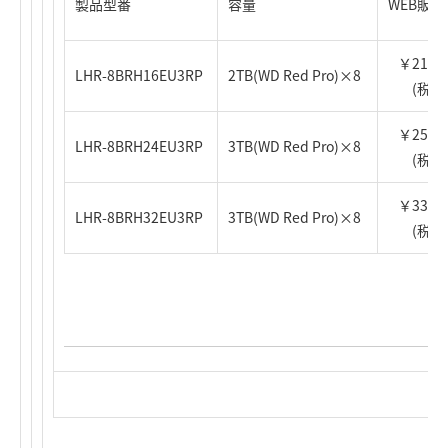
製品型番
容量
WEB販
￥218,0
LHR-8BRH16EU3RP
2TB(WD Red Pro)×8
(税込
￥258,0
LHR-8BRH24EU3RP
3TB(WD Red Pro)×8
(税込
￥338,0
LHR-8BRH32EU3RP
3TB(WD Red Pro)×8
(税込