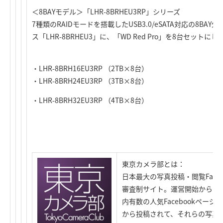
＜8BAYモデル＞「LHR-8BRHEU3RP」シリーズ
7種類のRAIDモードを搭載したUSB3.0/eSATA対応の8BA
ス「LHR-8BRHEU3」に、「WD Red Pro」を8台セットに
・LHR-8BRH16EU3RP （2TB×8台）
・LHR-8BRH24EU3RP （3TB×8台）
・LHR-8BRH32EU3RP （4TB×8台）
東京カメラ部とは：
日本最大の写真投稿・閲覧Face
審査制サイト。運営開始から1年
内有数の人気Facebookペー
から投稿されて、それらの写真を