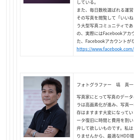
している。
また、毎日数枚選ばれる運営シ
その写真を閲覧して「いいね！
う大型写真コミュニティである
の、実際にはFacebookアカ
た、Facebookアカウントが
https://www.facebook.com/ca
フォトグラファー 塙 真一氏
写真家にとって写真のデータは
ラは高画素化が進み、写真一枚
存はますます大変になっています
ータ復旧に時間と費用を割いた
弁して欲しいものです。私はカ
りませんから、最適なHDD環