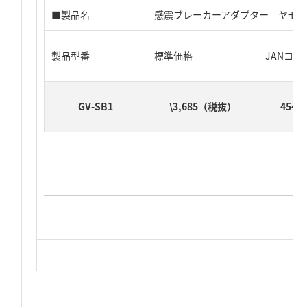
■製品名
感震ブレーカーアダプター ヤモリ
製品型番
標準価格
JANコー
GV-SB1
\3,685（税抜）
4542