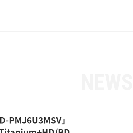
NEWS
-PMJ6U3MSV」
tanium+HD/BD