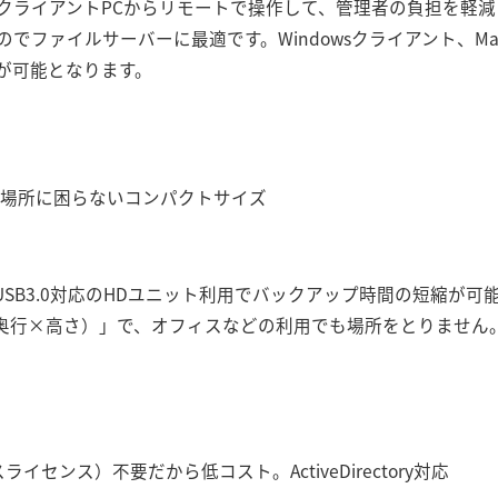
クライアントPCからリモートで操作して、管理者の負担を軽
ファイルサーバーに最適です。Windowsクライアント、MacO
が可能となります。
置き場所に困らないコンパクトサイズ
、USB3.0対応のHDユニット利用でバックアップ時間の短縮が可
（幅×奥行×高さ）」で、オフィスなどの利用でも場所をとりません
イセンス）不要だから低コスト。ActiveDirectory対応