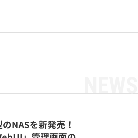
NEWS
ube型のNASを新発売！
ebUI」管理画面の