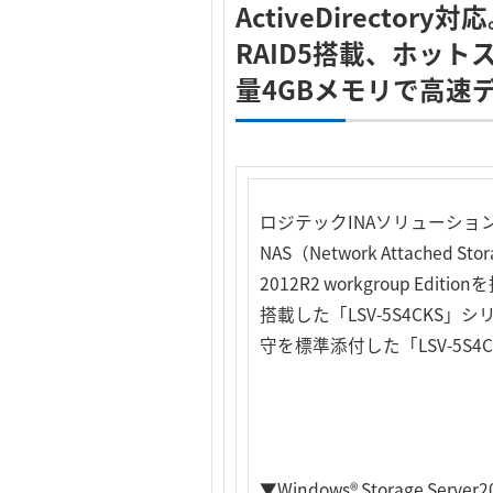
ActiveDirectory対
RAID5搭載、ホットス
量4GBメモリで高速
ロジテックINAソリューショ
NAS（Network Attache
2012R2 workgroup Editio
搭載した「LSV-5S4CKS」シリーズ
守を標準添付した「LSV-5S
▼Windows® Storage Ser