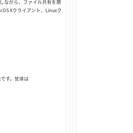
減しながら、ファイル共有を簡
S Xクライアント、Linuxク
能です。筐体は
。