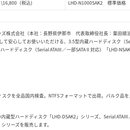
\16,800（税込)
LHD-N1000SAK2 標準価格 
ョンズ株式会社（本社：長野県伊那市 代表取締役社長：葉田順
安心してお使いいただける、3.5型内蔵ハードディスク（Serial
ハードディスク（Serial ATAⅢ／一部SATAⅡ対応）「LHD-N
ドディスクを全品国内検査。NTFSフォーマットで出荷。バルク品
5型の内蔵型ハードディスク「LHD-DSAK2」シリーズ、Serial AT
K2」シリーズを販売します。