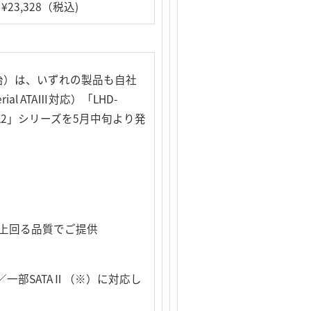
¥23,328（税込)
治）は、いずれの製品も自社
 ATAⅢ対応）「LHD-
SAK2」シリーズを5月中旬より発
を上回る品質でご提供
AⅢ／一部SATAⅡ（※）に対応し