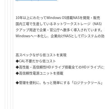
10年以上にわたってWindows OS搭載NASを開発・販売
国内工場で生産しているネットワークストレージ（NAS）で
クアップ用途で企業・官公庁へ数多く導入されています。200
Windowsへ一本化し、企業向けNASとしてITシステムの
高スペックながら低コストを実現
◆CAL不要だから低コスト
◆高性能・高信頼性HDドライブ搭載全てのHDドライブに対
◆高信頼性電源ユニットを搭載
◆管理を便利に、もっと簡単にする「ロジテックツール」を