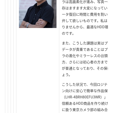
ラは高画素化が進み、写真一枚
存はますます大変になっています
ータ復旧に時間と費用を割いた
弁して欲しいものです。私はカ
りませんから、最適なHDD環
のです。
また、こうした課題は実はプロ
データが貴重であることはプロ
ラの進化やミラーレスの台頭に
方、さらには初心者の方まで大
が普通となっており、その保存
ょう。
こうした状況で、今回ロジテッ
ン向けに安心で簡単な作品保存
（LHR-4BRH80EFU3WR
信頼あるHDD商品を作り続け
に扱う東京カメラ部の組み合わ