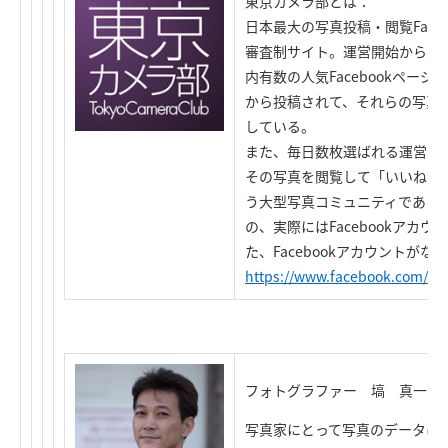
東京カメラ部とは：
日本最大の写真投稿・閲覧Face
審査制サイト。運営開始から1年
内有数の人気Facebookペー
から投稿されて、それらの写真を
している。
また、毎日数枚選ばれる運営シ
その写真を閲覧して「いいね！
う大型写真コミュニティである
の、実際にはFacebookアカ
た、Facebookアカウントが
https://www.facebook.com/ca
フォトグラファー 塙 真一氏
写真家にとって写真のデータは