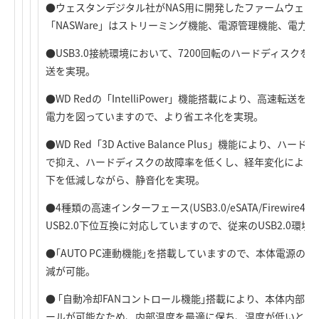
●ウェスタンデジタル社がNAS用に開発したファームウェア「N
「NASWare」はストリーミング機能、電源管理機能、電力
●USB3.0接続環境において、7200回転のハードディスク
送を実現。
●WD Redの「IntelliPower」機能搭載により、高速転
電力を図っていますので、より省エネ化を実現。
●WD Red「3D Active Balance Plus」機能により
で抑え、ハードディスクの故障率を低くし、経年変化による
下を低減しながら、静音化を実現。
●4種類の高速インターフェース(USB3.0/eSATA/Firewire400/F
USB2.0下位互換に対応していますので、従来のUSB2.0環
●｢AUTO PC連動機能｣を搭載していますので、本体電源
減が可能。
● ｢自動冷却FANコントロール機能｣搭載により、本体内部の
ールが可能なため、内部温度を最適に保ち、温度が低いとき