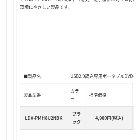
環境にやさしい製品です。
■製品名
USB2.0読込専用ポータブルDVD-
カラ
製品型番
標準価格
J
ー
ブラ
LDV-PMH8U2NBK
4,980円(税込)
ック