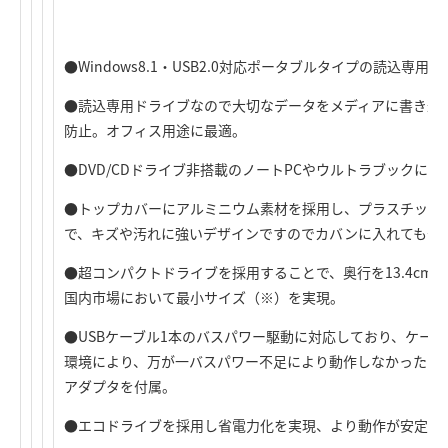
●Windows8.1・USB2.0対応ポータブルタイプの読込専用D
●読込専用ドライブなので大切なデータをメディアに書き込
防止。オフィス用途に最適。
●DVD/CDドライブ非搭載のノートPCやウルトラブックに最
●トップカバーにアルミニウム素材を採用し、プラスチック
で、キズや汚れに強いデザインですのでカバンに入れても安
●超コンパクトドライブを採用することで、奥行を13.4cm
国内市場において最小サイズ（※）を実現。
●USBケーブル1本のバスパワー駆動に対応しており、ケーブ
環境により、万が一バスパワー不足により動作しなかったり、
アダプタを付属。
●エコドライブを採用し省電力化を実現、より動作が安定。