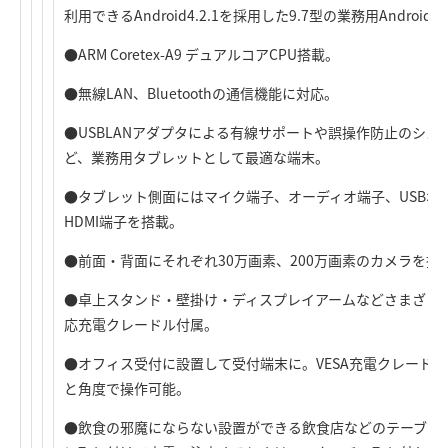
利用できるAndroid4.2.1を採用した9.7型の業務用Androi
●ARM Coretex-A9 デュアルコアCPU搭載。
●無線LAN、Bluetoothの通信機能に対応。
●USBLANアダプタによる有線サポートや誤操作防止のシ
ど、業務用タブレットとして最適な端末。
●タブレット側面にはマイク端子、オーディオ端子、USBポート、m
HDMI端子を搭載。
●前面・背面にそれぞれ30万画素、200万画素のカメラを搭
●卓上スタンド・壁掛け・ディスプレイアームなどさまざまな
応充電クレードル付属。
●オフィス受付に設置して受付端末に。VESA充電クレード
と角度で操作可能。
●飲食の邪魔にならない設置ができる飲食店などのテーブルオ