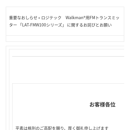
重要なおしらせ « ロジテック Walkman®用FMトランスミッ
ター 「LAT-FMW100シリーズ」 に関するお詫びとお願い
お客様各位
平素は格別のご高配を賜り、厚く御礼申し上げます