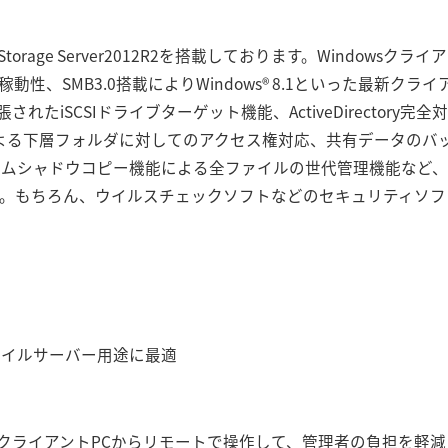
 Storage Server2012R2を搭載しております。Window
稼動性、SMB3.0搭載によりWindows® 8.1といった最新ク
たiSCSIドライブターゲット機能、ActiveDirectory完
よる下層フォルダに対してのアクセス権対応、共有データのバックア
ムシャドウコピー機能による全ファイルの世代管理機能など、Mic
す。もちろん、ウイルスチェックソフトなどのセキュリティソ
ァイルサーバー用途に最適
クライアントPCからリモートで操作して、管理者の負担を軽