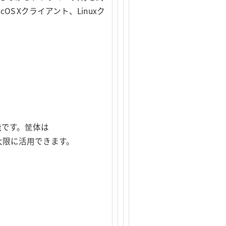
S Xクライアント、Linuxク
能です。筐体は
最大限に活用できます。