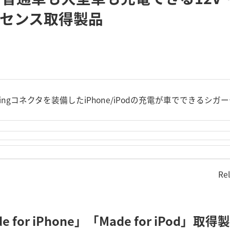
イセンス取得製品
htningコネクタを装備したiPhone/iPodの充電が車でできる
Re
or iPhone」「Made for iPod」取得