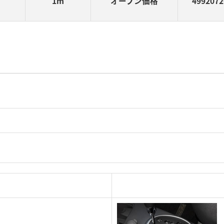
1m
オープン価格
4992072