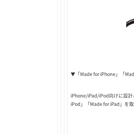
▼「Made for iPhone」「Mad
iPhone/iPad/iPod向け
iPod」「Made for iP