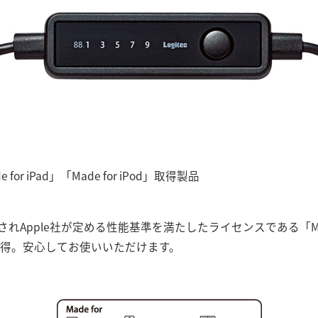
e for iPad」「Made for iPod」取得製品
に設計されApple社が定める性能基準を満たしたライセンスである「Made fo
ad」を取得。安心してお使いいただけます。