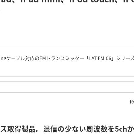
る
tningケーブル対応のFMトランスミッター「LAT-FMI06」シリ
R
センス取得製品。混信の少ない周波数を5ch