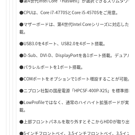
●第4世代Intel Core「Haswell」が選択できるスリムタ
●CPUは、Core i7-4770SとCore i5-4570Sをご用意。
●マザーボードは、第4世代Intel Coreシリーズに対応したIntel
載。
●USB3.0を4ポート、USB2.0を4ポート搭載。
●D-Sub、DVI-D、DisplayPortを各1ポート搭載。デュ
●パラレルポートを1ポート搭載。
●COMポートをオプションで1ポート増設することが可能。
●ニプロン社製の国産電源「HPCSF-400P-X2S」を標準搭載
●LowProfileではなく、通常のハイハイト拡張ボードが
載。
●上部フロントパネルを取り外すとそこからHDDが取り出し可能
●5インチフロントベイ、3.5インチフロントベイ、3.5イ