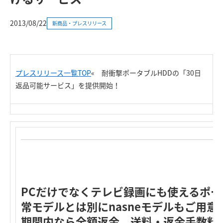
2013/08/22
新商品・プレスリリース
プレスリリース一覧TOP
«
耐衝撃ポータブルHDDの「30日
返品可能サービス」を提供開始！
R
PCだけでなくテレビ録画にも使えるポー
常モデルとは別にnasneモデルもご用意
期間内なら全額返金、送料・返金手数料