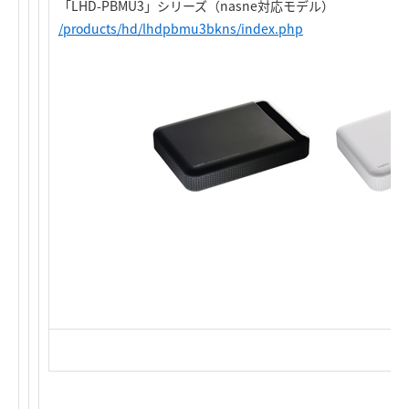
「LHD-PBMU3」シリーズ（nasne対応モデル）
/products/hd/lhdpbmu3bkns/index.php