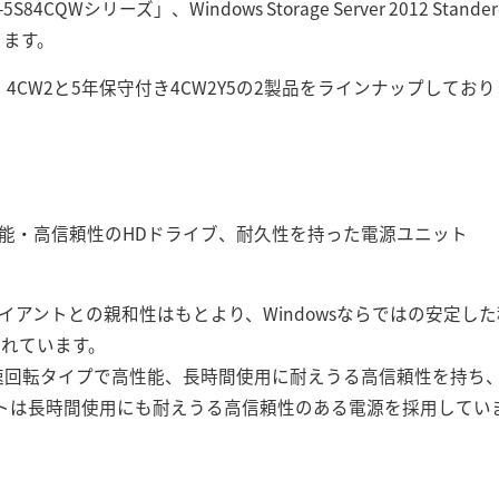
-5S84CQWシリーズ」、Windows Storage Server 2012 Stander
ります。
のみ、4CW2と5年保守付き4CW2Y5の2製品をラインナップしてお
高性能・高信頼性のHDドライブ、耐久性を持った電源ユニット
クライアントとの親和性はもとより、Windowsならではの安定
されています。
の高速回転タイプで高性能、長時間使用に耐えうる高信頼性を持
トは長時間使用にも耐えうる高信頼性のある電源を採用してい