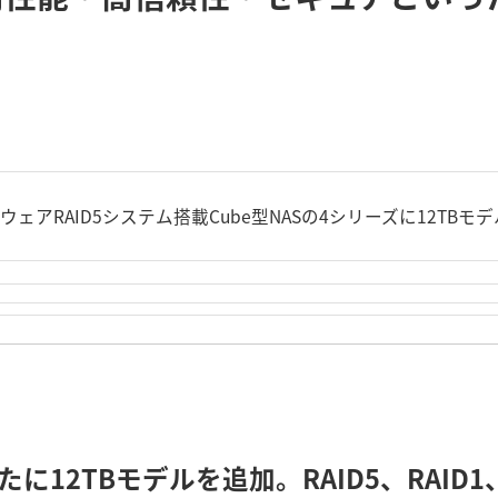
ェアRAID5システム搭載Cube型NASの4シリーズに12TB
新たに12TBモデルを追加。RAID5、RAID1