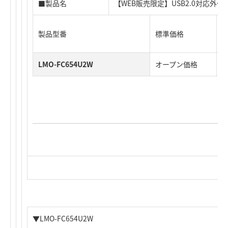
■製品名
【WEB販売限定】USB2.0対応外付M
製品型番
標準価格
J
LMO-FC654U2W
オープン価格
4
▼LMO-FC654U2W