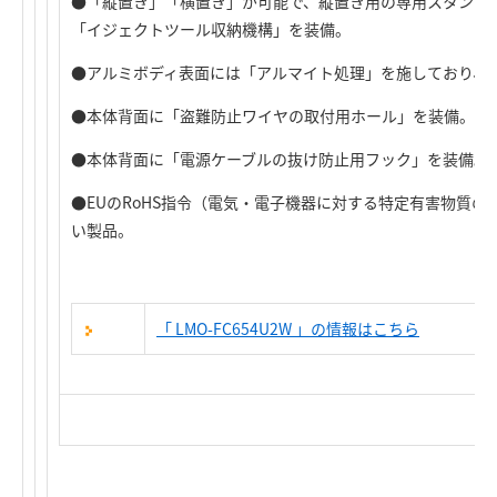
●「縦置き」「横置き」が可能で、縦置き用の専用スタンド
「イジェクトツール収納機構」を装備。
●アルミボディ表面には「アルマイト処理」を施しており、
●本体背面に「盗難防止ワイヤの取付用ホール」を装備。
●本体背面に「電源ケーブルの抜け防止用フック」を装備。
●EUのRoHS指令（電気・電子機器に対する特定有害物質
い製品。
「 LMO-FC654U2W 」の情報はこちら