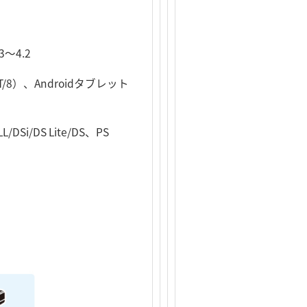
3～4.2
RT/8）、Androidタブレット
/DSi/DS Lite/DS、PS