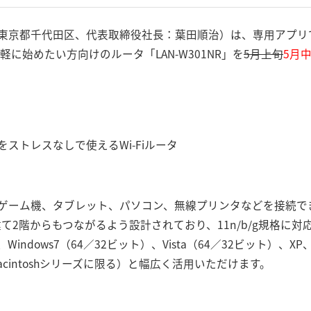
東京都千代田区、代表取締役社長：葉田順治）は、専用アプリ
手軽に始めたい方向けのルータ「LAN-W301NR」を
5月上旬
5月
ストレスなしで使えるWi-Fiルータ
ゲーム機、タブレット、パソコン、無線プリンタなどを接続できる
、戸建て2階からもつながるよう設計されており、11n/b/g規格に対応。
Windows7（64／32ビット）、Vista（64／32ビット）、XP、Mac
PU搭載Macintoshシリーズに限る）と幅広く活用いただけます。