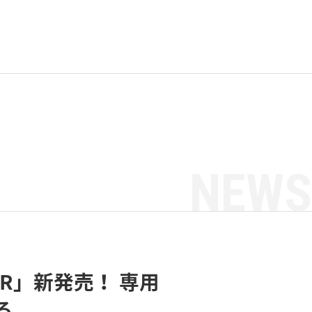
NEWS
NR」新発売！ 専用
る