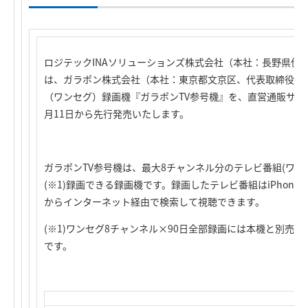
ロジテックINAソリューションズ株式会社（本社：長野県伊
は、ガラポン株式会社（本社：東京都文京区、代表取締役 
（ワンセグ）録画機『ガラポンTV参号機』を、直営通販サイ
月11日から先行発売いたします。
ガラポンTV参号機は、最大8チャンネル分のテレビ番組(ワンセ
(※1)録画できる録画機です。録画したテレビ番組はiPhone、iPad、
からインターネット経由で検索して視聴できます。
(※1)ワンセグ8チャンネル×90日全部録画には本機と別売の
です。