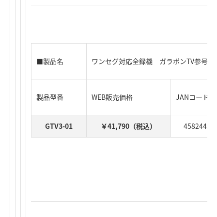
■製品名
ワンセグ対応全録機 ガラポンTV参号機
製品型番
WEB販売価格
JANコード
GTV3-01
￥41,790（税込）
45824432