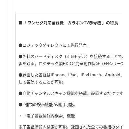
■「 ワンセグ対応全録機 ガラポンTV参号機 」の特長
●ロジテックダイレクトにて先行発売。
●弊社のハードディスク（3TBモデル）を接続することで、9
組を録画。ロジテック製HDDと完全動作保証（ENシリーズ、
●録画した番組はiPhone、iPad、iPod touch、Andro
して視聴することが可能。
●自動チャンネルスキャン機能を搭載。設置するだけですぐ
●2種類の検索機能が利用可能。
・「電子番組情報内検索」機能
電子番組情報内検索が可能。録画された全ての番組のタイト