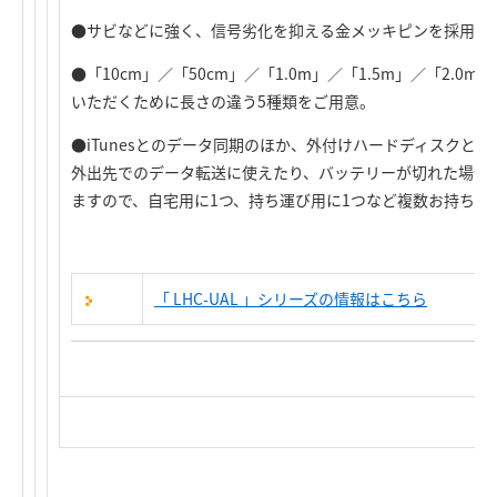
●サビなどに強く、信号劣化を抑える金メッキピンを採用。
●「10cm」／「50cm」／「1.0m」／「1.5m」／「2.
いただくために長さの違う5種類をご用意。
●iTunesとのデータ同期のほか、外付けハードディスクと
外出先でのデータ転送に使えたり、バッテリーが切れた場合
ますので、自宅用に1つ、持ち運び用に1つなど複数お持ちい
「 LHC-UAL 」シリーズの情報はこちら