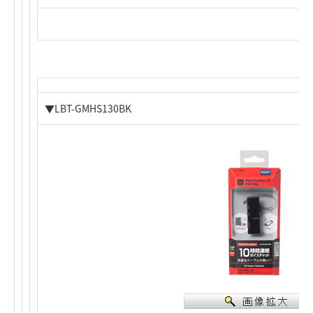
▼LBT-GMHS130BK