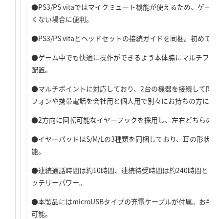
●PS3/PS vitaではマイクミュート機能が使えるため、ゲ
くない場合に便利。
●PS3/PS vitaとヘッドセットの接続ガイドを同梱。初め
●ゲーム中でも快適に操作ができるよう本体脇にマルチファ
配置。
●マルチポイントに対応しており、2台の機器を接続して同
フォンや携帯電話を会社用と個人用で別々にお持ちの方に便
●2方向に回転可能なイヤーフックを採用し、左右どちらの
●イヤーパッドはS/M/Lの3種類を同梱しており、耳の形状
能。
●連続通話時間は約10時間、連続待受時間は約240時間と
ッテリーパワー。
●本製品にはmicroUSBタイプの充電ケーブルが付属。お手持
可能。