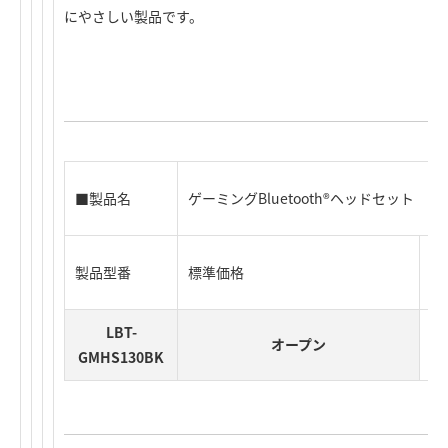
にやさしい製品です。
■製品名
ゲーミングBluetooth®ヘッドセット
製品型番
標準価格
J
LBT-
オープン
GMHS130BK