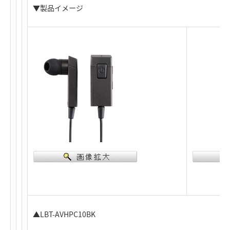
▼製品イメージ
▲LBT-AVHPC10BK