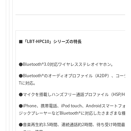
■「LBT-HPC10」シリーズの特長
●Bluetooth®3.0対応ワイヤレスステレオイヤホン。
●Bluetooth®のオーディオプロファイル（A2DP）、
コーデッ
Tに対応。
●マイクを搭載しハンズフリー通話プロファイル（HSP/HF
●iPhone、携帯電話、iPod touch、Androidスマー
ジックプレーヤーなどBluetooth®に対応したさまざまな機
●音楽再生約3.5時間、連続通話約2時間、待ち受け時間最大