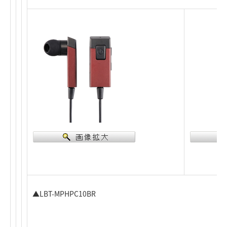
▲LBT-MPHPC10BR