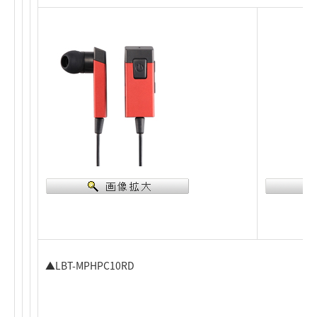
▲LBT-MPHPC10RD