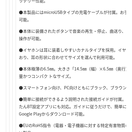
ッテリー性能。
●本製品にはmicroUSBタイプの充電ケーブルが付属。お手持
可能。
●本体に装備されたボタンで音楽の再生・停止、曲送り、曲
操作が可能。
●イヤホンは耳に装着しやすいカナルタイプを採用。イヤーピー
おり、耳の形状に合わせてサイズを選んで利用可能。
●本体極薄の6.5㎜。大きさ「14.5㎜（幅）×6.5㎜（奥行）
量かつコンパク トなサイズ。
●スマートフォン向け、PC向けともにブラック、ブラウン、
●簡単に接続ができるよう説明された接続ガイドが付属。またA
たんBT設定アプリにも対応。ガイドに従うだけで、簡単にペ
Google Playからダウンロード可能。
●EUのRoHS指令（電器・電子機器に対する特定有害物質