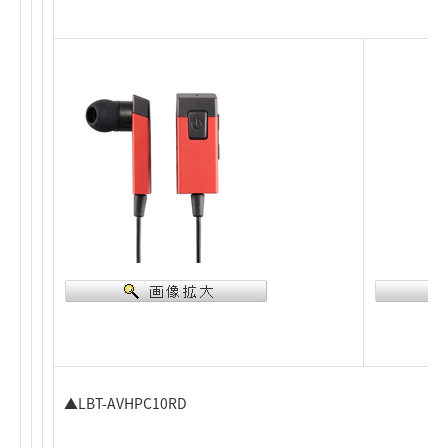
▲LBT-AVHPC10RD