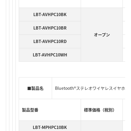
LBT-AVHPC10BK
LBT-AVHPC10BR
オープン
LBT-AVHPC10RD
LBT-AVHPC10WH
■製品名
Bluetooth®ステレオワイヤレスイヤ
製品型番
標準価格（税別）
J
LBT-MPHPC10BK