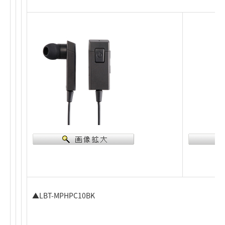
▲LBT-MPHPC10BK