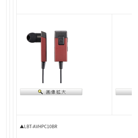
▲LBT-AVHPC10BR