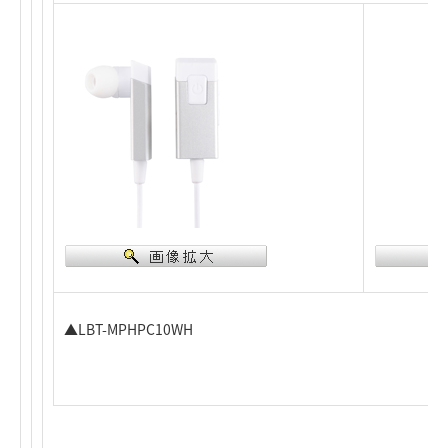
▲LBT-MPHPC10WH