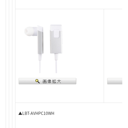
▲LBT-AVHPC10WH