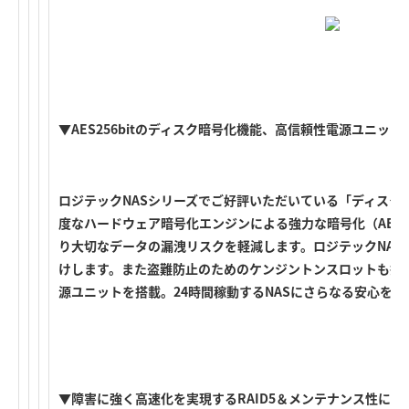
▼AES256bitのディスク暗号化機能、高信頼性電源ユニット
ロジテックNASシリーズでご好評いただいている「ディスク
度なハードウェア暗号化エンジンによる強力な暗号化（AES X
り大切なデータの漏洩リスクを軽減します。ロジテックNAS
けします。また盗難防止のためのケンジントンスロットも搭載
源ユニットを搭載。24時間稼動するNASにさらなる安心を
▼障害に強く高速化を実現するRAID5＆メンテナンス性に