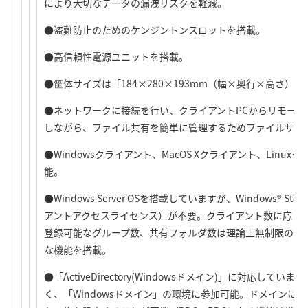
により大切なデータの漏洩リスクを軽減。
●盗難防止のためのケンジントンスロットを搭載。
●高信頼性電源ユニットを搭載。
●筐体サイズは「184×280×193mm（幅×奥行×高さ）
●ネットワークに接続を行い、クライアントPCからリモー
しながら、ファイル共有を簡単に管理するためファイルサー
●Windowsクライアント、MacOS Xクライアント、Lin
能。
●Windows Server OSを搭載していますが、Windows® Sto
アントアクセスライセンス）が不要。クライアント数に応じた
登録可能なグループ数、共有フォルダ数は理論上無制限のため
な機能を搭載。
●「ActiveDirectory(Windowsドメイン)」に対応し
く、「Windowsドメイン」の環境に参加可能。ドメインに