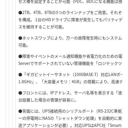
セス権を設定することが可能（PDC、BDCになる機能は搭
●2TB、4TB、8TBの3つのラインナップをご用意。それぞれに
を構成。 1台のHDドライブに障害が発生してもパリティデ
スを維持することが可能。
●ホットスワップにより、万一の故障発生時にもシステムを
可能。
●障害やイベントのメール通知機能や省電力化のための電源管理など、
Serverでサポートされていない管理機能を「ロジテックツ
●「ギガビットイーサネット（1000BASE-T）対応LANポー
1.8GHz」、「大容量メモリ：4GB」の搭載により、高速デ
●フロントには、IPアドレス、サーバ名等を表示する「液晶
台設置した場合の管理が容易に。
●背面には、UPS接続用のシリアルポート（RS-232C準拠）
一の停電時にNASの「シャットダウン処理」を自動的に実行
途アプリケーションが必要）。対応UPSはAPC社「Smart-U