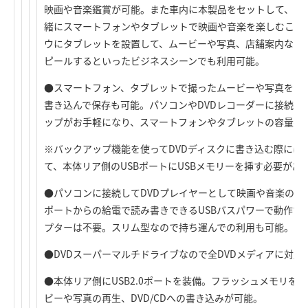
映画や音楽鑑賞が可能。また車内に本製品をセットして、ド
緒にスマートフォンやタブレットで映画や音楽を楽しむこと
ウにタブレットを設置して、ムービーや写真、店舗案内など
ピールするといったビジネスシーンでも利用可能。
●スマートフォン、タブレットで撮ったムービーや写真をその
書き込んで保存も可能。パソコンやDVDレコーダーに接続す
ップがお手軽になり、スマートフォンやタブレットの容量不
※バックアップ機能を使ってDVDディスクに書き込む際には
て、本体リア側のUSBポートにUSBメモリーを挿す必要があ
●パソコンに接続してDVDプレイヤーとして映画や音楽の再
ポートからの給電で読み書きできるUSBバスパワーで動作す
プターは不要。スリム型なので持ち運んでの利用も可能。
●DVDスーパーマルチドライブなので全DVDメディアに対応
●本体リア側にUSB2.0ポートを装備。フラッシュメモリを
ビーや写真の再生、DVD/CDへの書き込みが可能。