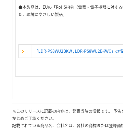
●本製品は、EUの「RoHS指令（電器・電子機器に対する
た、環境にやさしい製品。
「LDR-PS8WU2BKW , LDR-PS8WU2BKWC」の
情報
※このリリースに記載の内容は、発表当時の情報です。 予告な
かじめご了承ください。
記載されている商品名、会社名は、各社の商標または登録商標で