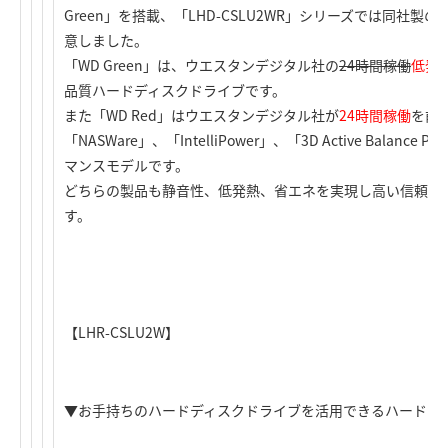
Green」を搭載、「LHD-CSLU2WR」シリーズでは同社製の
意しました。
「WD Green」は、ウエスタンデジタル社の
24時間稼働
低発
品質ハードディスクドライブです。
また「WD Red」はウエスタンデジタル社が
24時間稼働
を前
「NASWare」、「IntelliPower」、「3D Active Bala
マンスモデルです。
どちらの製品も静音性、低発熱、省エネを実現し高い信頼性
す。
【LHR-CSLU2W】
▼お手持ちのハードディスクドライブを活用できるハードデ