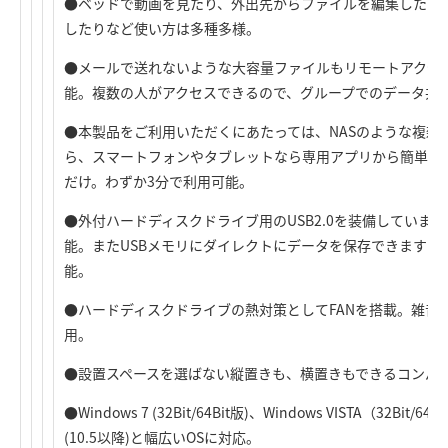
●ベッドで動画を見たり、外出先からファイルを編集したり
したりなど使い方は多種多様。
●メールで送れないような大容量ファイルもリモートアクセ
能。複数の人がアクセスできるので、グループでのデータ共
●本製品をご利用いただくにあたっては、NASのような複雑
ら、スマートフォンやタブレットなら専用アプリから簡単に
だけ。わずか3分で利用可能。
●外付ハードディスクドライブ用のUSB2.0を装備していま
能。またUSBメモリにダイレクトにデータを保存できますの
能。
●ハードディスクドライブの熱対策としてFANを搭載。雑音
用。
●設置スペースを選ばない縦置きも、横置きもできるコンパ
●Windows 7 (32Bit/64Bit版)、Windows VISTA（32Bit/64B
(10.5以降)と幅広いOSに対応。