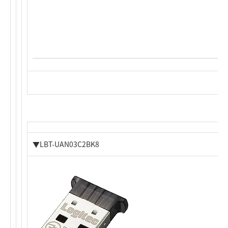
▼LBT-UAN03C2BK8