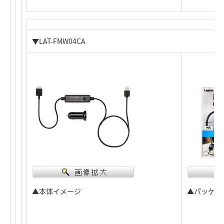
▼LAT-FMW04CA
▲本体イメージ
▲パッケー