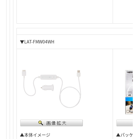
▼LAT-FMW04WH
▲本体イメージ
▲パッケー