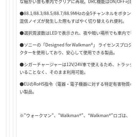
な細かい音も車内でクリアに再現。DRC機能はON/OFF可能
●88.1/88.3/88.5/88.7/88.9MHzの全5チャンネル
混信ノイズが発生した際もすばやく切り替えられ便利。
●選択周波数はLEDで表示され、夜や暗い場所でも車内で容
●ソニーの「Designed for Walkman®」 ライセンス
クターを使用しており、安心して使用できる製品。
●シガーチャージャーは12V/24V車で使えるため、トラッ
いることなく、そのまま利用可能。
●EUのRoHS指令（電器・電子機器に対する特定有害物質
い製品。
※"ウォークマン"、"Walkman®"、"Walkman®"ロゴ