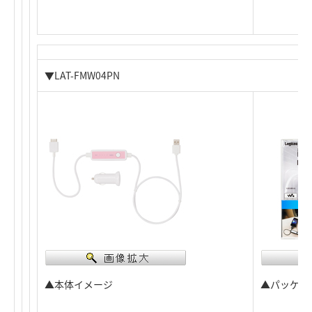
▼LAT-FMW04PN
▲本体イメージ
▲パッケー