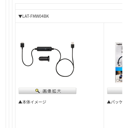
▼LAT-FMW04BK
▲本体イメージ
▲パッケー