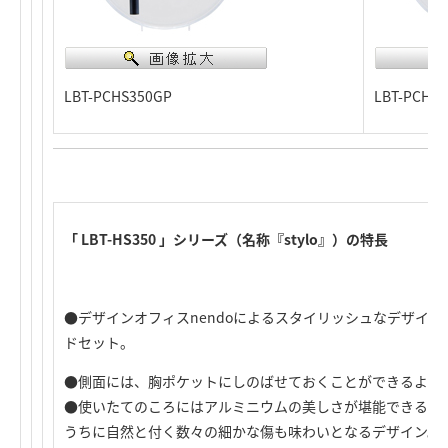
LBT-PCHS350GP
LBT-PCHS3
「 LBT-HS350 」シリーズ（名称『stylo』）の特長
●デザインオフィスnendoによるスタイリッシュなデザインのBlue
ドセット。
●側面には、胸ポケットにしのばせておくことができるよう
●使いたてのころにはアルミニウムの美しさが堪能できるの
うちに自然と付く数々の細かな傷も味わいとなるデザイン。