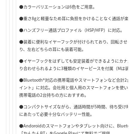
●カラーバリエーションは6色をご用意。
●重さ8gと軽量なため耳に負担をかけることなく通話が楽し
●ハンズフリー通話プロファイル（HSP/HFP）に対応。
●装着に便利なイヤーフックが付けられており、回転させる
り、左右どちらの耳にも装着可能。
●イヤーフックをはずしても安定装着ができるようにカナル
り合わせられるように3種類のイヤーピースを付属（Mは装着
●Bluetooth®対応の携帯電話やスマートフォンなど合計
イント」に対応。会社用と個人用のスマートフォンを使い分
携帯電話の2台持ちの方におすすめ。
●コンパクトサイズながら、通話時間が5時間、待ち受け時間
にあたって必要十分なバッテリー性能。
●Andoroidのスマートフォンやタブレット向けに、Blueto
「かんたんBT」をGoogle Playにて無料でご提供。