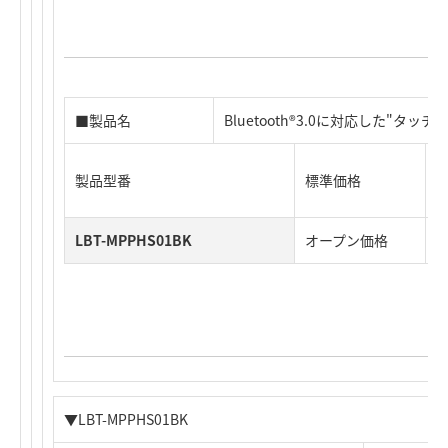
■製品名
Bluetooth®3.0に対応した"タ
製品型番
標準価格
J
LBT-MPPHS01BK
オープン価格
4
▼LBT-MPPHS01BK