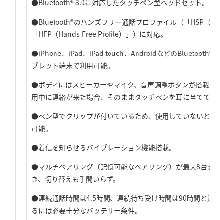
●Bluetooth® 3.0に対応したタッチペン型ヘッドセット。
●Bluetooth®のハンズフリー通話プロファイル（「HSP（Heads
「HFP（Hands-Free Profile）」）に対応。
●iPhone、iPad、iPad touch、AndroidなどのBlue
ブレット端末で利用可能。
●ボディにはスピーカーやマイク、音声調整ボタンが搭載さ
用中に連絡が来た場合、そのままタッチペンを耳に当てて会
●ペン型でクリップが付いているため、使用していないとき
可能。
●着信を知らせるバイブレーション機能搭載。
●マルチペアリング（記憶可能なペアリング）が最大8台ま
き、切り替えも手間いらず。
●連続通話時間は4.5時間、連続待ち受け時間は90時間と
るには必要十分なバッテリー条件。