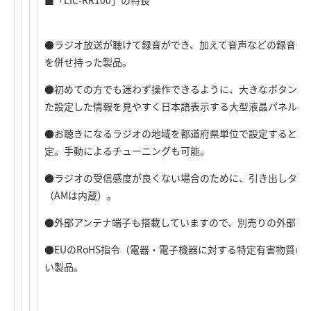
■「LIC-RR100」の特長
●ラジオ放送が聴けて録音ができ、加えて音声などの録音もで
を併せ持った製品。
●初めての方でも迷わず操作できるように、大きなボタンと
た設定した情報を見やすく日本語表示する大型液晶パネルを
●お聴きになるラジオの地域を都道府県単位で設定すると、
定。手動によるチューニングも可能。
●ラジオの受信感度が良くない場合のために、引き出しタイ
（AMは内蔵）。
●外部アンテナ端子も搭載していますので、別売りの外部ア
●EUのRoHS指令（電器・電子機器に対する特定有害物質
い製品。