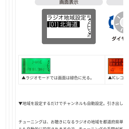
▲ラジオモードでは画面は緑色に光る。
▲ICレコ
▼地域を設定するだけでチャンネルも自動設定。引き出しタ
チューニングは、お聴きになるラジオの地域を都道府県単位
ルも自動的に設定されますので、チューニングの手間が省け