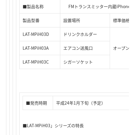
■製品名称
FMトランスミッター内蔵
iPhone、
製品型番
設置場所
標準価格
LAT-MPiH03D
ドリンクホルダー
LAT-MPiH03A
エアコン送風口
オープンプ
LAT-MPiH03C
シガーソケット
■発売時期
平成24年1月下旬（予定）
■LAT-MPiH03」シリーズの特長