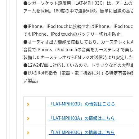
●シガーソケット設置用「LAT-MPiH03C」は、アームの
アームを採用。180度の中で選択可能。簡単に目線の高さ
●
iPhone、iPod touch
に接続すれば
iPhone、iPod touch
でも
iPhone、iPod touch
のバッテリー切れを防止。
●オーディオ出力機能を搭載しており、カーステレオにAU
音質で
iPhone、iPod touch
の音楽をカーステレオで楽しむ
装備したカーステレオならFMラジオ送信時より安定した音
●12V/24V車に対応しているので、トラックなどの大型
●EUのRoHS指令（電器・電子機器に対する特定有害物質
い製品。
「LAT-MPiH03D」の情報はこちら
「LAT-MPiH03A」の情報はこちら
「LAT-MPiH03C」の情報はこちら