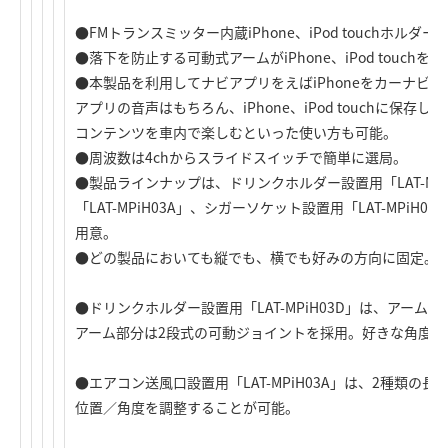
●FMトランスミッター内蔵
iPhone、iPod touch
ホルダー
●落下を防止する可動式アームが
iPhone、iPod touch
をが
●本製品を利用してナビアプリをえばiPhoneをカーナビ
アプリの音声はもちろん、
iPhone、iPod touch
に保存した
コンテンツを車内で楽しむといった使い方も可能。
●周波数は4chからスライドスイッチで簡単に選局。
●製品ラインナップは、ドリンクホルダー設置用「LAT-MP
「LAT-MPiH03A」、シガーソケット設置用「LAT-MPi
用意。
●どの製品においても縦でも、横でも好みの方向に固定。
●ドリンクホルダー設置用「LAT-MPiH03D」は、アーム
アーム部分は2段式の可動ジョイントを採用。好きな角度
●エアコン送風口設置用「LAT-MPiH03A」は、2種類
位置／角度を調整することが可能。