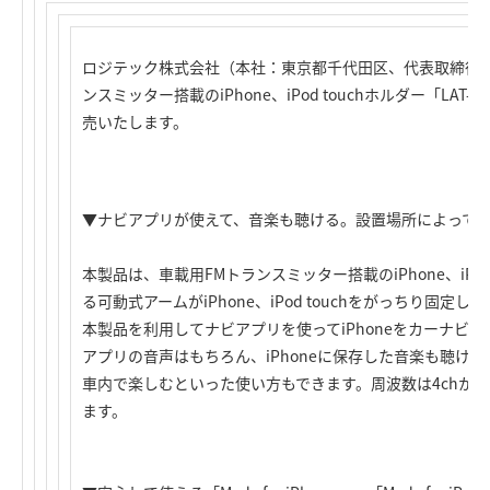
ロジテック株式会社（本社：東京都千代田区、代表取締役社
ンスミッター搭載の
iPhone、iPod touch
ホルダー「LAT-
売いたします。
▼ナビアプリが使えて、音楽も聴ける。設置場所によって選
本製品は、車載用FMトランスミッター搭載の
iPhone、iPod
る可動式アームが
iPhone、iPod touch
をがっちり固定しま
本製品を利用してナビアプリを使ってiPhoneをカーナビ
アプリの音声はもちろん、iPhoneに保存した音楽も聴け
車内で楽しむといった使い方もできます。周波数は4chか
ます。