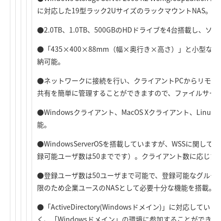
に対応した19型ラック2UサイズのラックマウントNAS。
●2.0TB、1.0TB、500GBのHDドライブを4台搭載し、
●「435×400×88mm（幅×奥行き×高さ）」と小型
納可能。
●ネットワークに接続を行い、クライアントPCからリモー
共有を簡単に管理することができますので、ファイルサー
●Windowsクライアント、MacOS Xクライアント、Li
能。
●WindowsServerOSを搭載していますが、WSSに関し
録可能ユーザ数は50までです）。クライアント数に応じたC
●登録ユーザ数は50ユーザまで可能で、登録可能なグルー
限のため企業ユースのNASとして必要十分な機能を搭載。
●「ActiveDirectory(Windowsドメイン)」に対応
く、「Windowsドメイン」の環境に参加することができ