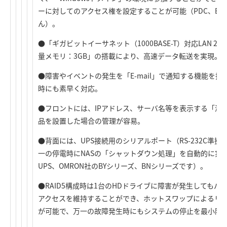
ーに対してのアクセス権を設定することが可能（PDC、BD
ん）。
●「ギガビットイーサネット（1000BASE-T）対応LAN 2ポ
量メモリ：3GB」の搭載により、高速データ転送を実現。
●障害やイベントの発生を「E-mail」で通知する機能を
時にも素早く対応。
●フロントには、IPアドレス、サーバ名等を表示する「液
品を設置した場合の管理が容易。
●背面には、UPS接続用のシリアルポート（RS-232C準拠
一の停電時にNASの「シャットダウン処理」を自動的に実行可能
UPS、OMRON社のBYシリーズ、BNシリーズです）。
●RAID5構成時は1台のHDドライブに障害が発生しても
アクセスを維持することができ、ホットスワップによるリ
が可能で、万一の故障発生時にもシステムの停止を最小限