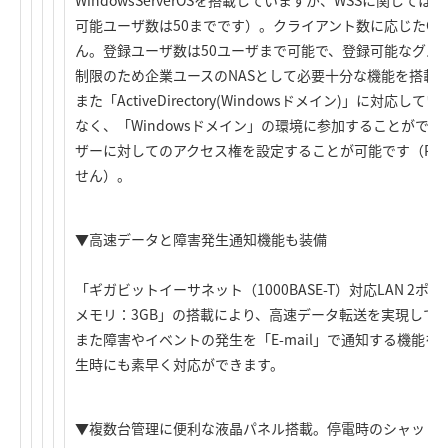
WindowsServerOSを搭載していますが、WSSに関して
可能ユーザ数は50までです）。クライアント数に応じたC
ん。登録ユーザ数は50ユーザまで可能で、登録可能なグル
制限のため企業ユースのNASとして必要十分な機能を搭載
また「ActiveDirectory(Windowsドメイン)」に対
なく、「Windowsドメイン」の環境に参加することがで
ザーに対してのアクセス権を設定することが可能です（PD
せん）。
▼高速データと障害発生通知機能も装備
「ギガビットイーサネット（1000BASE-T）対応LAN 2ポー
メモリ：3GB」の搭載により、高速データ転送を実現して
また障害やイベントの発生を「E-mail」で通知する機能
生時にも素早く対応ができます。
▼複数台管理に便利な液晶パネル搭載。停電時のシャット