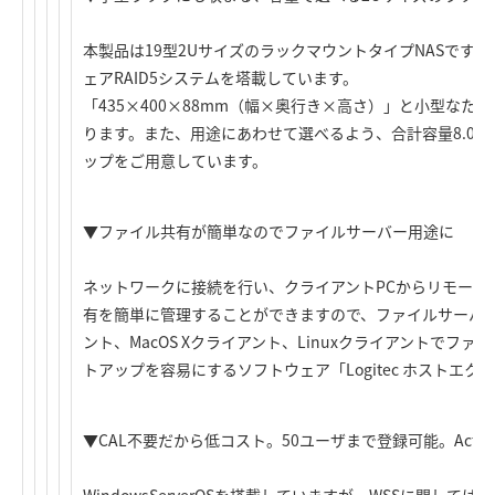
本製品は19型2UサイズのラックマウントタイプNASです
ェアRAID5システムを塔載しています。
「435×400×88mm（幅×奥行き×高さ）」と小型な
ります。また、用途にあわせて選べるよう、合計容量8.0TB、4
ップをご用意しています。
▼ファイル共有が簡単なのでファイルサーバー用途に
ネットワークに接続を行い、クライアントPCからリモート
有を簡単に管理することができますので、ファイルサーバーに
ント、MacOS Xクライアント、Linuxクライアントでフ
トアップを容易にするソフトウェア「Logitec ホストエ
▼CAL不要だから低コスト。50ユーザまで登録可能。ActiveDi