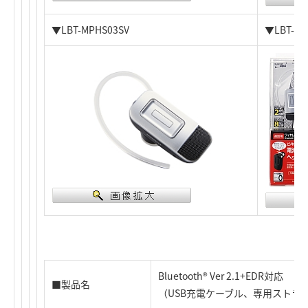
▼LBT-MPHS03SV
▼LBT-M
Bluetooth® Ver 2.1+ED
■製品名
（USB充電ケーブル、専用ストラ