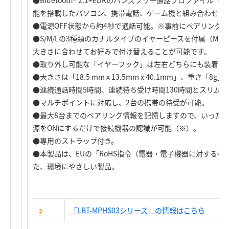
●Bluetooth® 2.1+EDRのハンズフリー通話プロファイル（HS
能を搭載したパソコン、携帯電話、ゲーム機と組み合わせて
●電源OFF状態から約4秒で通話可能。※事前にペアリング
●S/M/Lの3種類のカナルタイプのイヤーピースを付属（M
大きさに合わせてお好みで付け替えることが可能です。
●取り外し可能な「イヤーフック」は左右どちらにも装着可
●大きさは「18.5 mm x 13.5mm x 40.1mm」、重さ
●連続通話時間5時間、連続待ち受け時間130時間とスリム
●マルチポイントに対応し、2台の携帯の待受が可能。
●最大8台までのベアリング情報を記憶しますので、いった
源をONにするだけで接続機器の認識が可能（※）。
●専用のストラップ付き。
●本製品は、EUの「RoHS指令（電器・電子機器に対する
た、環境にやさしい製品。
「LBT-MPHS03シリーズ」の情報はこちら