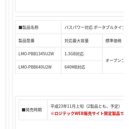
■製品名称
バスパワー対応 ポータブルタイプ USB
製品型番
対応最大容量
標準価格
LMO-PBB1345U2W
1.3GB対応
オープンプ
LMO-PBB640U2W
640MB対応
平成23年11月上旬（2製品とも、予定）
■発売時期
※ロジテックWEB販売サイト限定製品です