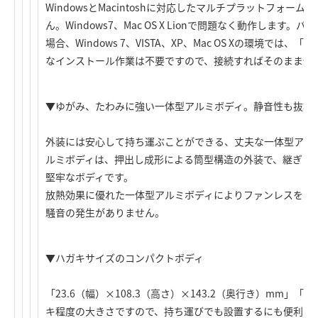
WindowsとMacintoshに対応したマルチプラットフォー
ん。Windows7、Mac OS X Lionで問題なく動作します
場合、Windows 7、VISTA、XP、Mac OS Xの環境で
なインストール作業は不要ですので、接続すればそのまま使
▼ゆがみ、たわみに強い一体型アルミボディ。静音性も抜群
外装には安心して持ち運ぶことができる、丈夫な一体型アル
ルミボディは、押出し成形による筒型構造の外装で、継ぎ目
堅牢なボディです。
放熱効果に優れた一体型アルミボディによりファンレスを実
騒音の発生がありません。
▼ハガキサイズのコンパクトボディ
「23.6（幅）×108.3（高さ）×143.2（奥行き）mm」
キ程度の大きさですので、持ち運びでも設置するにも便利で