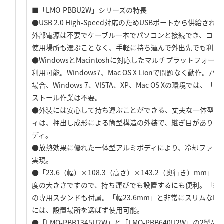
■「LMO-PBBU2W」シリーズの特長
●USB 2.0 High-Speed対応のためUSBポートから供
外部電源は不要でケーブル一本でパソコンと接続でき、コン
使用場所も選ぶことなく、手軽に持ち運んで外出先でも利用
●WindowsとMacintoshに対応したマルチプラットフォ
利用可能。Windows7、Mac OS X Lionで問題なく動作
場合、Windows 7、VISTA、XP、Mac OS Xの環境で
ストール作業は不要。
●外装には安心して持ち運ぶことができる、丈夫な一体型ア
ィは、押出し成形による筒型構造の外装で、継ぎ目がありま
ディ。
●放熱効果に優れた一体型アルミボディにより、冷却ファン
実現。
●「23.6（幅）×108.3（高さ）×143.2（奥行き）mm
度の大きさですので、持ち運びでも設置するにも便利。「縦
の専用スタンドも付属。「幅23.6mm」と非常にスリムなM
には、設置場所を選ばず使用可能。
●「LMO-PBB1345U2W」と「LMO-PBB640U2W」の2