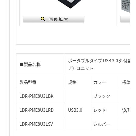
ポータブルタイプ USB 3.0 外付型D
■製品名称
チ）ユニット
製品型番
規格
カラー
標準価
LDR-PME8U3LBK
ブラック
LDR-PME8U3LRD
USB3.0
レッド
\8,7
LDR-PME8U3LSV
シルバー