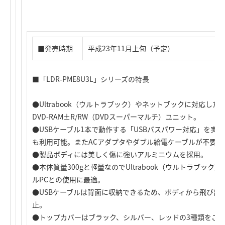
■発売時期
平成23年11月上旬（予定）
■「LDR-PME8U3L」シリーズの特長
●Ultrabook（ウルトラブック）やネットブックに対応した
DVD-RAM±R/RW（DVDスーパーマルチ）ユニット。
●USBケーブル1本で動作する「USBバスパワー対応」を実
も利用可能。またACアダプタやダブル給電ケーブルが不要
●製品ボディには美しく傷に強いアルミニウムを採用。
●本体質量300gと軽量なのでUltrabook（ウルトラブッ
ルPCとの使用に最適。
●USBケーブルは背面に収納できるため、ボディから飛び出
止。
●トップカバーはブラック、シルバー、レッドの3種類をご