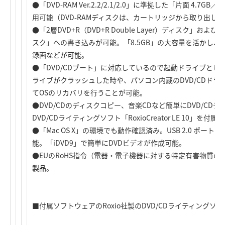
●「DVD-RAM Ver.2.2/2.1/2.0」に準拠した「片面 4.7GB
用可能（DVD-RAMディスクは、カートリッジから取り出し
●「2層DVD+R（DVD+R Double Layer）ディスク」および「2層
スク」への書き込みが可能。「8.5GB」の大容量を活かし
録画などが可能。
●「DVD/CDブート」に対応しているので起動ドライブとし
ライブがクラッシュした時や、パソコン内蔵のDVD/CDド
てOSのリカバリを行うことが可能。
●DVD/CDのディスクコピー、音楽CDなど簡単にDVD/CDデ
DVD/CDライティングソフト「RoxioCreator LE 10」を付属。
●「Mac OS X」の環境でも動作確認済み。USB 2.0 ポートを
能。「iDVD9」で簡単にDVDビデオが作成可能。
●EUのRoHS指令（電器・電子機器に対する特定有害物質
製品。
■付属ソフトウェアのRoxio社製のDVD/CDライティングソフト「Ro