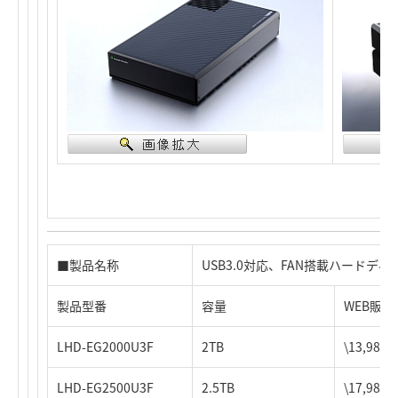
■製品名称
USB3.0対応、FAN搭載ハードディ
製品型番
容量
WEB販売
LHD-EG2000U3F
2TB
\13,98
LHD-EG2500U3F
2.5TB
\17,98