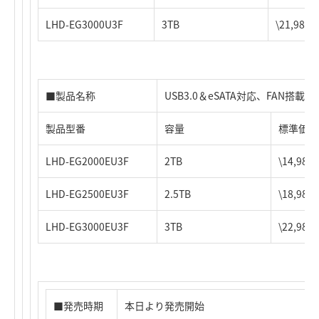
LHD-EG3000U3F
3TB
\21,98
■製品名称
USB3.0＆eSATA対応、FAN搭
製品型番
容量
標準価格
LHD-EG2000EU3F
2TB
\14,9
LHD-EG2500EU3F
2.5TB
\18,9
LHD-EG3000EU3F
3TB
\22,9
■発売時期
本日より発売開始