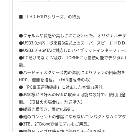
■「LHD-EGU3シリーズ」の特長
●フォルムや質感や美しさにこだわった、オリジナルデザイ
●USB3.0対応：従来費3倍以上のスーパースピードＨＤＤ。
●USB3.0+eSATAに対応したハイブリットインターフェース（L
●PCだけでなくTV及び、TORNEにも接続可能でデジタル
能。
●ハードディスクケース内の温度によりファンの回転数を制御し冷
HDD」機能を搭載。（FAN搭載時のみ）
●「PC電源連動機能」に対応した省電力設計。
●お客様がお好みのFANに取替え可能な設計で、使用用途に
能。（取替えの場合は、別途購入）
●縦置き横置き、両対応設計。
●他のコンセントの邪魔にならないコンパクトなＡＣアダプ
●3TB、2TBの大容量モデルをご用意。
●内蔵ドライブは静音性に優れたモデルを採用。