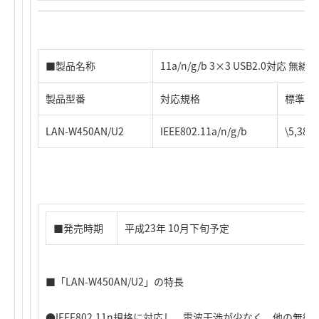
■製品名称
11a/n/g/b 3×3 USB2.0対応 無
製品型番
対応規格
標準価
LAN-W450AN/U2
IEEE802.11a/n/g/b
\5,3
■発売時期
平成23年 10月下旬予定
■「LAN-W450AN/U2」の特長
●IEEE802.11n規格に対応し、電波干渉が少なく、他の無