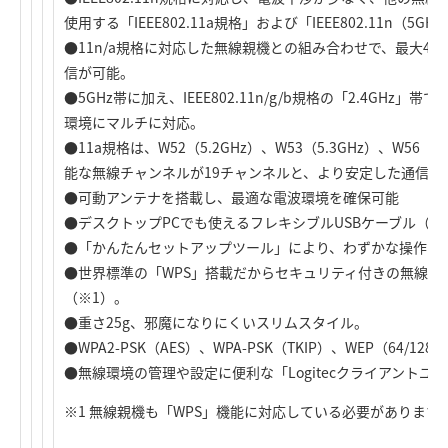
使用する「IEEE802.11a規格」および「IEEE802.11n（5G
●11n/a規格に対応した無線親機との組み合わせで、最大450
信が可能。
●5GHz帯に加え、IEEE802.11n/g/b規格の「2.4GHz
環境にマルチに対応。
●11a規格は、W52（5.2GHz）、W53（5.3GHz）、W56
能な無線チャンネルが19チャンネルと、より安定した通信が
●可動アンテナを搭載し、最適な電波環境を確保可能
●デスクトップPCでも使えるフレキシブルUSBケーブル（
●「かんたんセットアップツール」により、わずかな操作で
●世界標準の「WPS」搭載だからセキュリティ付きの無線L
（※1）。
●重さ25g、邪魔になりにくいスリムスタイル。
●WPA2-PSK（AES）、WPA-PSK（TKIP）、WEP（64
●無線環境の管理や設定に便利な「Logitecクライアントユ
※1 無線親機も「WPS」機能に対応している必要があります