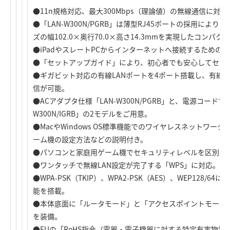
●11n規格対応、最大300Mbps（理論値）の無線通信に対
●「LAN-W300N/PGRB」は薄型RJ45ポートの採用に
ズの幅102.0×奥行70.0×高さ14.3mmを実現したコンパク
●iPadやスレートPCからインターネットへ接続するための
●「セットアップガイド」により、初心者でも安心してセッ
●ギガビット対応の有線LANポートを4ポート搭載し、有線LAN
信が可能。
●ACアダプタ仕様「LAN-W300N/PGRB」と、電源コード
W300N/IGRB」の2モデルをご用意。
●MacやWindows OS標準機能でのワイヤレスネットワ
ーム機の設定方法などの説明付き。
●パソコンと家庭用ゲーム機でセキュリティレベルを区別でき
●ワンタッチで無線LAN設定が完了する「WPS」に対応。
●WPA-PSK（TKIP）、WPA2-PSK（AES）、WEP128
能を搭載。
●本体底面に「ルータモード」と「アクセスポイントモード
を装備。
●EUの「RoHS指令（電器・電子機器に対する特定有害物