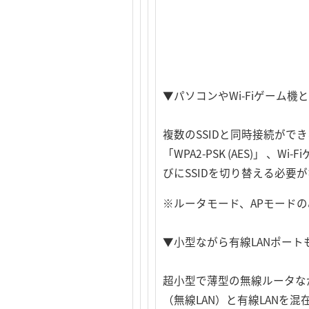
▼パソコンやWi-Fiゲーム機
複数のSSIDと同時接続ができ
「WPA2-PSK (AES)」
びにSSIDを切り替える必要
※ルータモード、APモード
▼小型ながら有線LANポート
超小型で薄型の無線ルータなが
（無線LAN）と有線LANを