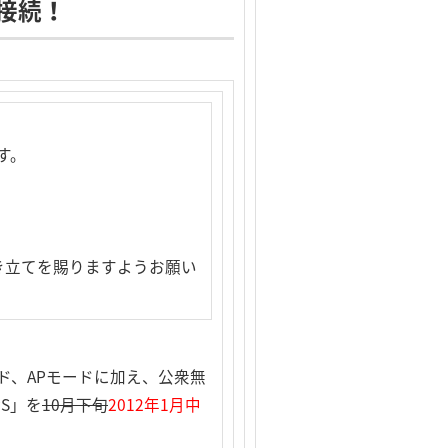
i接続！
す。
き立てを賜りますようお願い
ド、APモードに加え、公衆無
PS」を
10月下旬
2012年1月中