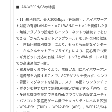
■LAN-W300N/G8の特長
・11n規格対応、最大300Mbps（理論値）、ハイパワー
ト対応の有線LANポート×7＋WANポート×1を装備した多
・無線アダプタの設定からインターネットの接続までをひと
できる「かんたんセットアップツール」をCD-ROMに収録。
・「自動回線識別機能」により、もっとも面倒なインターネ
・「かんたんセットアップガイド」により、初心者でも安心
・ギガビット対応の有線LANポート×7とWANポート×1搭載し、
での高速通信が可能。
・電波が隅々まで届くよう、無線LAN用にハイパワーアンテ
・電源部を内蔵することで、ACアダプタを使わず、シンプル
・背面にマグネットを装備し、スチール面にワンタッチでし
・ボタンを押すだけで無線LAN設定が完了する「WPS」に対
・多彩な機能を設定できるWebブラウザ版の設定ユーティリ
・パソコンと家庭用ゲーム機でセキュリティレベルを区別でき
・WPA-PSK（TKIP）、WPA2-PSK（AES）、WEP128