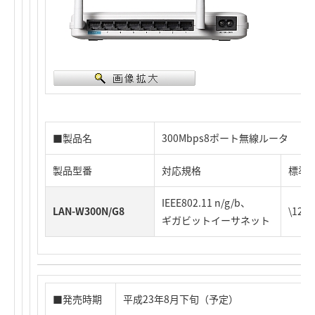
■製品名
300Mbps8ポート無線ルータ
製品型番
対応規格
標準
IEEE802.11 n/g/b、
LAN-W300N/G8
\12
ギガビットイーサネット
■発売時期
平成23年8月下旬（予定）