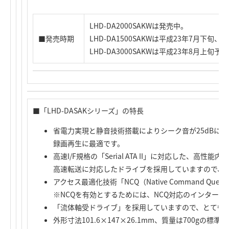
LHD-DA2000SAKWは発売中。
■発売時期
LHD-DA1500SAKWは平成23年7月下旬、
LHD-DA3000SAKWは平成23年8月上旬予
■「LHD-DASAKシリーズ」の特長
省電力実現と静音技術搭載によりシーク音が25dBに
録画再生に最適です。
高速I/F規格の「Serial ATA II」に対応した、高性能
高速転送に対応したドライブを採用していますので、
アクセス最適化技術「NCQ（Native Command Qu
※NCQを有効とするためには、NCQ対応のインターフ
「流体軸受ドライブ」を採用していますので、とても
外形寸法101.6×147×26.1mm、質量は700gの標