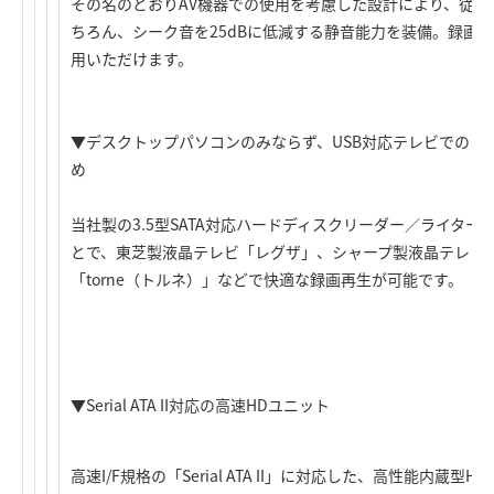
その名のとおりAV機器での使用を考慮した設計により、従来
ちろん、シーク音を25dBに低減する静音能力を装備。録画
用いただけます。
▼デスクトップパソコンのみならず、USB対応テレビでのご利用
め
当社製の3.5型SATA対応ハードディスクリーダー／ライター
とで、東芝製液晶テレビ「レグザ」、シャープ製液晶テレビ「
「torne（トルネ）」などで快適な録画再生が可能です。
▼Serial ATA II対応の高速HDユニット
高速I/F規格の「Serial ATA II」に対応した、高性能内蔵型