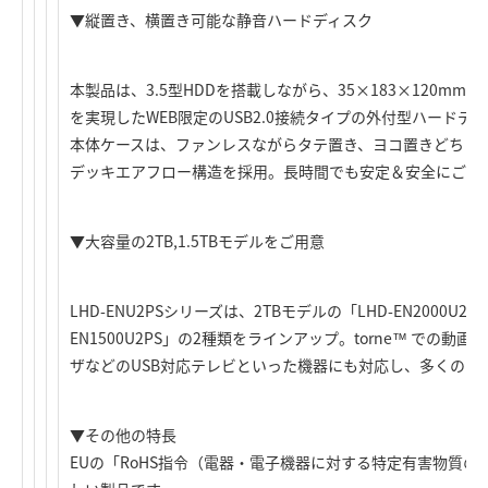
▼縦置き、横置き可能な静音ハードディスク
本製品は、3.5型HDDを搭載しながら、35×183×120m
を実現したWEB限定のUSB2.0接続タイプの外付型ハードデ
本体ケースは、ファンレスながらタテ置き、ヨコ置きどちら
デッキエアフロー構造を採用。長時間でも安定＆安全にご利
▼大容量の2TB,1.5TBモデルをご用意
LHD-ENU2PSシリーズは、2TBモデルの「LHD-EN2000U2P
EN1500U2PS」の2種類をラインアップ。torne™ での
ザなどのUSB対応テレビといった機器にも対応し、多くのデ
▼その他の特長
EUの「RoHS指令（電器・電子機器に対する特定有害物質