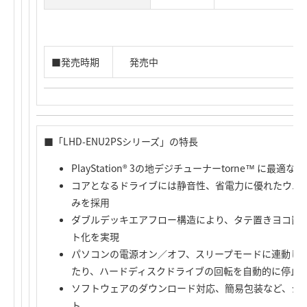
■発売時期
発売中
■「LHD-ENU2PSシリーズ」の特長
PlayStation® 3の地デジチューナーtorne™ に最適
コアとなるドライブには静音性、省電力に優れたウエスタン
みを採用
ダブルデッキエアフロー構造により、タテ置きヨコ置
ト化を実現
パソコンの電源オン／オフ、スリープモードに連動して
たり、ハードディスクドライブの回転を自動的に停止す
ソフトウェアのダウンロード対応、簡易包装など、シ
ト