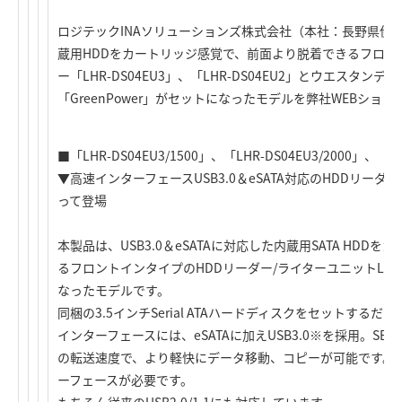
ロジテックINAソリューションズ株式会社（本社：長野県伊
蔵用HDDをカートリッジ感覚で、前面より脱着できるフロン
ー「LHR-DS04EU3」、「LHR-DS04EU2」とウエスタン
「GreenPower」がセットになったモデルを弊社WEBシ
■「LHR-DS04EU3/1500」、「LHR-DS04EU3/2000」、「LH
▼高速インターフェースUSB3.0＆eSATA対応のHDDリーダ
って登場
本製品は、USB3.0＆eSATAに対応した内蔵用SATA HD
るフロントインタイプのHDDリーダー/ライターユニットLHR-D
なったモデルです。
同梱の3.5インチSerial ATAハードディスクをセットする
インターフェースには、eSATAに加えUSB3.0※を採用。SB2
の転送速度で、より軽快にデータ移動、コピーが可能です。 ※
ーフェースが必要です。