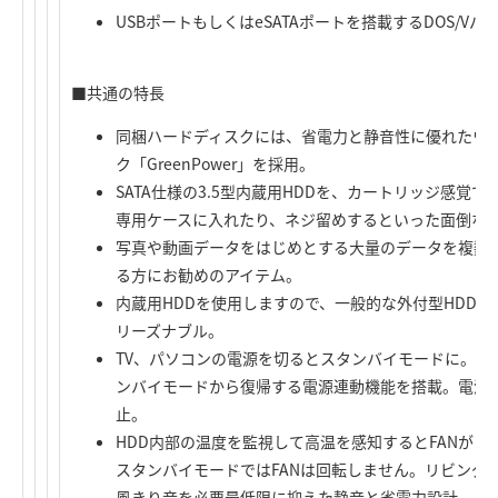
USBポートもしくはeSATAポートを搭載するDOS/Vパソ
■共通の特長
同梱ハードディスクには、省電力と静音性に優れたウ
ク「GreenPower」を採用。
SATA仕様の3.5型内蔵用HDDを、カートリッジ感覚
専用ケースに入れたり、ネジ留めするといった面倒な
写真や動画データをはじめとする大量のデータを複数の
る方にお勧めのアイテム。
内蔵用HDDを使用しますので、一般的な外付型HDD
リーズナブル。
TV、パソコンの電源を切るとスタンバイモードに。T
ンバイモードから復帰する電源連動機能を搭載。電源
止。
HDD内部の温度を監視して高温を感知するとFANが自
スタンバイモードではFANは回転しません。リビング
風きり音を必要最低限に抑えた静音と省電力設計。