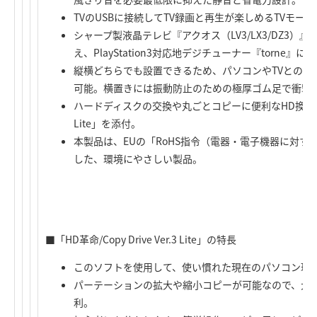
TVのUSBに接続してTV録画と再生が楽しめるTVモー
シャープ製液晶テレビ『アクオス（LV3/LX3/DZ3
え、PlayStation3対応地デジチューナー『torne』に
縦横どちらでも設置できるため、パソコンやTVとの接
可能。横置きには振動防止のための極厚ゴム足で衝撃
ハードディスクの交換や丸ごとコピーに便利なHD換装ソフト「H
Lite」を添付。
本製品は、EUの「RoHS指令（電器・電子機器に対
した、環境にやさしい製品。
■「HD革命/Copy Drive Ver.3 Lite」の特長
このソフトを使用して、使い慣れた現在のパソコン環境
パーテーションの拡大や縮小コピーが可能なので、大容
利。