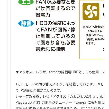
▼アクオス、レグザ、torneの録画用HDDとしても使用※でき
TV/PCモードの切り替えスイッチを搭載しています。TVモー
てTV録画と再生が楽しめます。
シャープ製液晶テレビ『アクオス（LV3/LX3/DZ3）』、
PlayStation® 3対応地デジチューナー『torne』にも対応
本製品は縦横どちらでも設置できるため、パソコンやTVとの