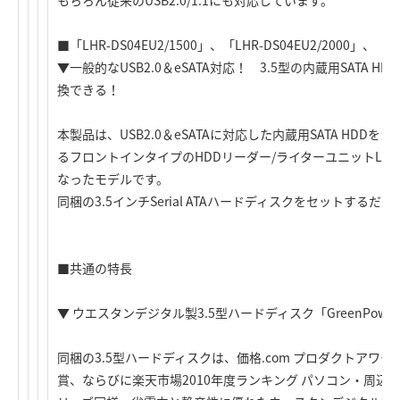
もちろん従来のUSB2.0/1.1にも対応しています。
■「LHR-DS04EU2/1500」、「LHR-DS04EU2/2000」、「LH
▼一般的なUSB2.0＆eSATA対応！ 3.5型の内蔵用SATA
換できる！
本製品は、USB2.0＆eSATAに対応した内蔵用SATA HD
るフロントインタイプのHDDリーダー/ライターユニットLHR-D
なったモデルです。
同梱の3.5インチSerial ATAハードディスクをセットする
■共通の特長
▼ ウエスタンデジタル製3.5型ハードディスク「GreenPowe
同梱の3.5型ハードディスクは、価格.com プロダクトアワード
賞、ならびに楽天市場2010年度ランキング パソコン・周辺機器